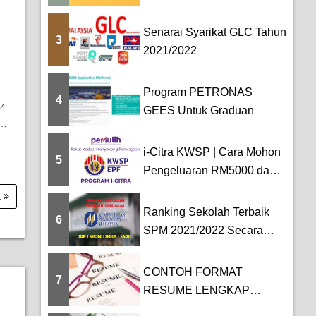
Senarai Syarikat GLC Tahun
3
2021/2022
Program PETRONAS
4
24
GEES Untuk Graduan
5…
i-Citra KWSP | Cara Mohon
5
Pengeluaran RM5000 dan
Tarikh Pemba...
t
Ranking Sekolah Terbaik
6
SPM 2021/2022 Secara
Keseluruhan [SBP...
CONTOH FORMAT
7
RESUME LENGKAP
TERKINI BAHASA