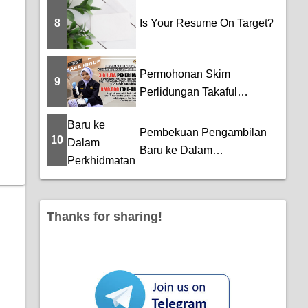
MELAYU DAN BAHASA...
8
Is Your Resume On Target?
Permohonan Skim
9
Perlidungan Takaful
Percuma MySalam
Pembekuan Pengambilan
10
Baru ke Dalam
Perkhidmatan Awam
Thanks for sharing!