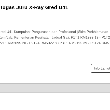
 Tugas Juru X-Ray Gred U41
red U41 Kumpulan: Pengurusan dan Profesional (Skim Perkhidmatan
Kem/Jab: Kementerian Kesihatan Jadual Gaji: P1T1 RM1999.19 - P1T
P2T1 RM2095.20 - P2T24 RM5022.83 P3T1 RM2195.39 - P3T24 RM
Info Lanju