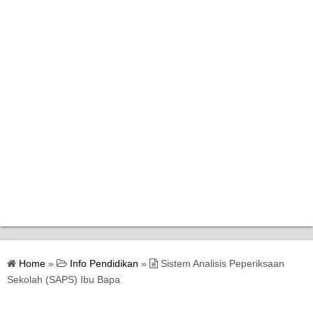
Home
Home
»
Info Pendidikan
»
Sistem Analisis Peperiksaan
Bantuan Kerajaan
Sekolah (SAPS) Ibu Bapa