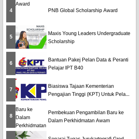
4
PNB Global Scholarship Award
Maxis Young Leaders Undergraduate
5
Scholarship
Bantuan Pakej Pelan Data & Peranti
6
Pelajar IPT B40
Biasiswa Tajaan Kementerian
7
Pengajian Tinggi (KPT) Untuk Pela...
Pembekuan Pengambilan Baru ke
8
Dalam Perkhidmatan Awam
Senarai Tugas Jurukartografi Gred