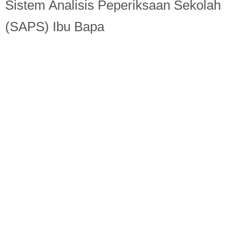
Berita Semasa
Sistem Analisis Peperiksaan Sekolah
(SAPS) Ibu Bapa
Kerjaya
Biasiswa
Pendidikan