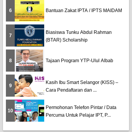
6
Bantuan Zakat IPTA / IPTS MAIDAM
Biasiswa Tunku Abdul Rahman
7
(BTAR) Scholarship
8
Tajaan Program YTP-Ulul Albab
Kasih Ibu Smart Selangor (KISS) –
9
Cara Pendaftaran dan ...
Permohonan Telefon Pintar / Data
10
Percuma Untuk Pelajar IPT, P...