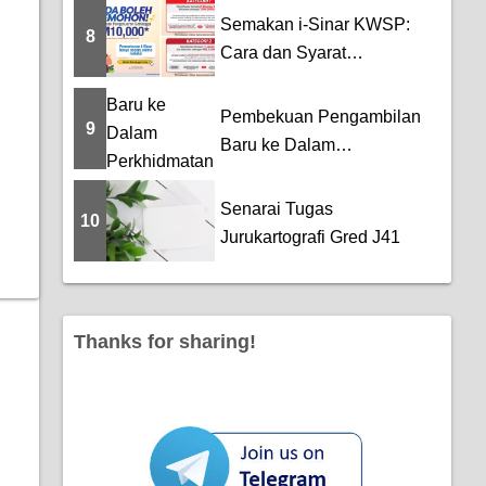
Semakan i-Sinar KWSP:
8
Cara dan Syarat
Permohonan Pengeluaran
...
Pembekuan Pengambilan
9
Baru ke Dalam
Perkhidmatan Awam
Senarai Tugas
10
Jurukartografi Gred J41
Thanks for sharing!