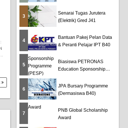
Senarai Tugas Jurutera
3
(Elektrik) Gred J41
Bantuan Pakej Pelan Data
4
:
& Peranti Pelajar IPT B40
N
O…
Biasiswa PETRONAS
5
Education Sponsorship
Programme (PESP)
t
JPA Bursary Programme
6
(Dermasiswa B40)
PNB Global Scholarship
7
Award