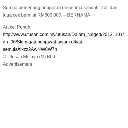
Semua pemenang anugerah menerima sebuah Trofi dan
juga cek bernilai RM300,000. – BERNAMA
Artikel Penuh:
http://www.utusan.com.my/utusan/Dalam_Negeri/20121101/
dn_06/Skim-gaji-penjawat-awam-dikaji-
semula#ixzz2AwNW8W7h
© Utusan Melayu (M) Bhd
Advertisement