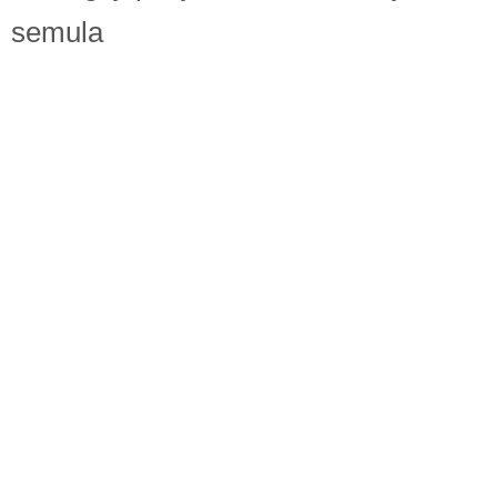
Berita Semasa
semula
Kerjaya
Biasiswa
Pendidikan