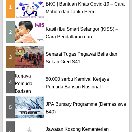
BKC | Bantuan Khas Covid-19 – Cara
1
Mohon dan Tarikh Pem...
Kasih Ibu Smart Selangor (KISS) –
2
Cara Pendaftaran dan ...
Senarai Tugas Pegawai Belia dan
3
Sukan Gred S41
50,000 serbu Karnival Kerjaya
4
Pemuda Barisan Nasional
JPA Bursary Programme (Dermasiswa
5
B40)
Jawatan Kosong Kementerian