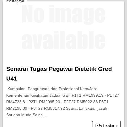
Berita Semasa
Info Kerjaya
Kerjaya
Biasiswa
Pendidikan
Senarai Tugas Pegawai Dietetik Gred
U41
Kumpulan: Pengurusan dan Profesional Kem/Jab:
Kementerian Kesihatan Jadual Gaji: P1T1 RM1999.19 - P1T27
RM4723.81 P2T1 RM2095.20 - P2T27 RM5022.83 P3T1
RM2195.39 - P3T27 RM5317.92 Syarat Lantikan: Ijazah
Sarjana Muda Sains…
Info Lanjut