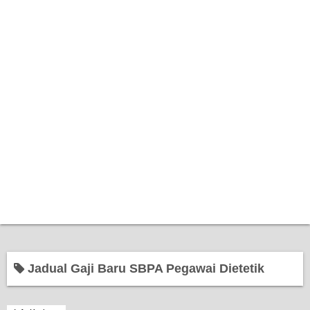
Home
Jadual Gaji Baru SBPA Pegawai Dietetik
Bantuan Kerajaan