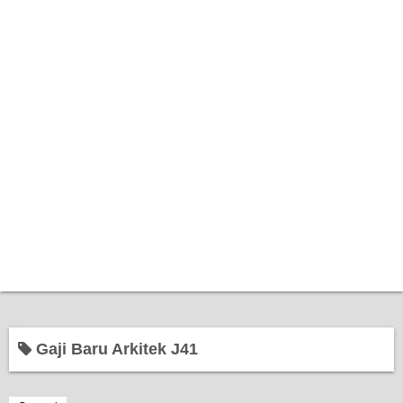
Home
Gaji Baru Arkitek J41
Bantuan Kerajaan