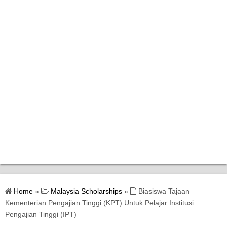
Home
Home
»
Malaysia Scholarships
»
Biasiswa Tajaan
Bantuan Kerajaan
Kementerian Pengajian Tinggi (KPT) Untuk Pelajar Institusi
Pengajian Tinggi (IPT)