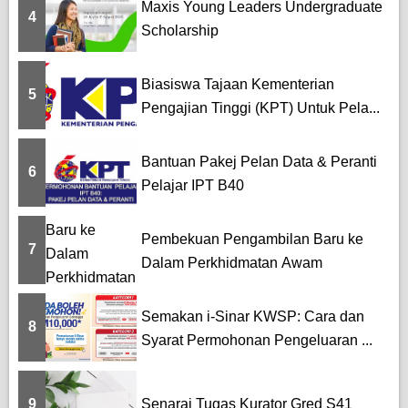
Maxis Young Leaders Undergraduate
4
Scholarship
Biasiswa Tajaan Kementerian
5
Pengajian Tinggi (KPT) Untuk Pela...
Bantuan Pakej Pelan Data & Peranti
6
Pelajar IPT B40
Pembekuan Pengambilan Baru ke
7
Dalam Perkhidmatan Awam
Semakan i-Sinar KWSP: Cara dan
8
Syarat Permohonan Pengeluaran ...
9
Senarai Tugas Kurator Gred S41