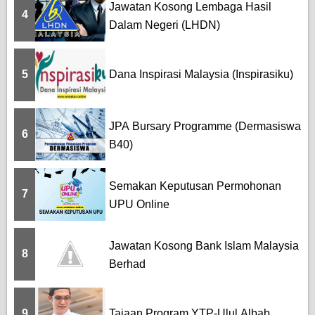
Jawatan Kosong Lembaga Hasil
4
Dalam Negeri (LHDN)
5
Dana Inspirasi Malaysia (Inspirasiku)
JPA Bursary Programme (Dermasiswa
6
B40)
Semakan Keputusan Permohonan
7
UPU Online
Jawatan Kosong Bank Islam Malaysia
8
Berhad
9
Tajaan Program YTP-Ulul Albab