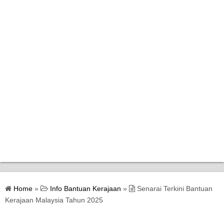
Home
Home
»
Info Bantuan Kerajaan
»
Senarai Terkini Bantuan
Bantuan Kerajaan
Kerajaan Malaysia Tahun 2025