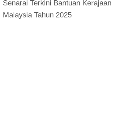
Berita Semasa
Senarai Terkini Bantuan Kerajaan
Malaysia Tahun 2025
Kerjaya
Biasiswa
Pendidikan