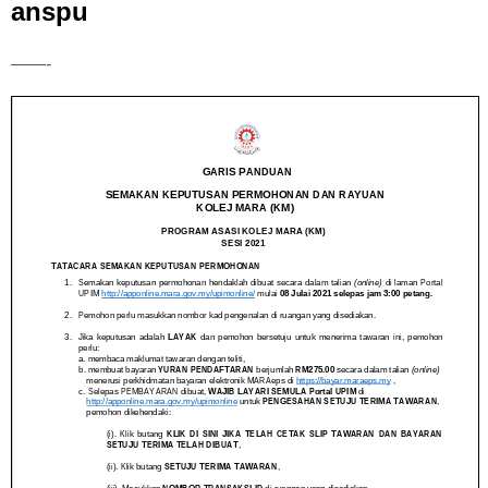
anspu
——-