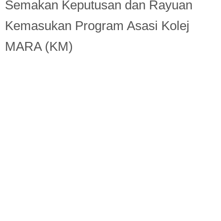
Berita Semasa
Semakan Keputusan dan Rayuan
Kemasukan Program Asasi Kolej
Kerjaya
MARA (KM)
Biasiswa
Pendidikan