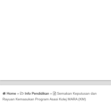
Home
Home
»
Info Pendidikan
»
Semakan Keputusan dan
Bantuan Kerajaan
Rayuan Kemasukan Program Asasi Kolej MARA (KM)