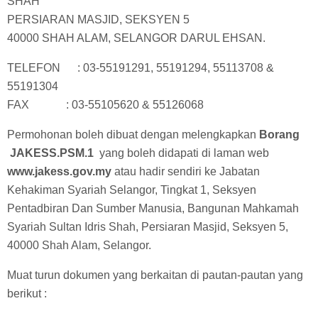
SHAH
PERSIARAN MASJID, SEKSYEN 5
40000 SHAH ALAM, SELANGOR DARUL EHSAN.
TELEFON : 03-55191291, 55191294, 55113708 &
55191304
FAX : 03-55105620 & 55126068
Permohonan boleh dibuat dengan melengkapkan
Borang
JAKESS.PSM.1
yang boleh didapati di laman web
www.jakess.gov.my
atau hadir sendiri ke Jabatan
Kehakiman Syariah Selangor, Tingkat 1, Seksyen
Pentadbiran Dan Sumber Manusia, Bangunan Mahkamah
Syariah Sultan Idris Shah, Persiaran Masjid, Seksyen 5,
40000 Shah Alam, Selangor.
Muat turun dokumen yang berkaitan di pautan-pautan yang
berikut :