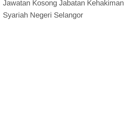
Berita Semasa
Jawatan Kosong Jabatan Kehakiman
Syariah Negeri Selangor
Kerjaya
Biasiswa
Pendidikan