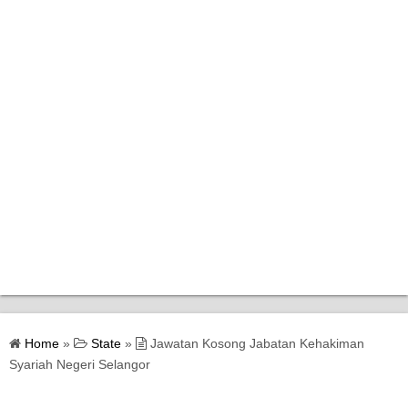
Home
Home
»
State
»
Jawatan Kosong Jabatan Kehakiman
Bantuan Kerajaan
Syariah Negeri Selangor