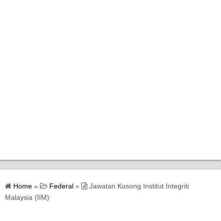
Home
Home
»
Federal
»
Jawatan Kosong Institut Integriti
Bantuan Kerajaan
Malaysia (IIM)