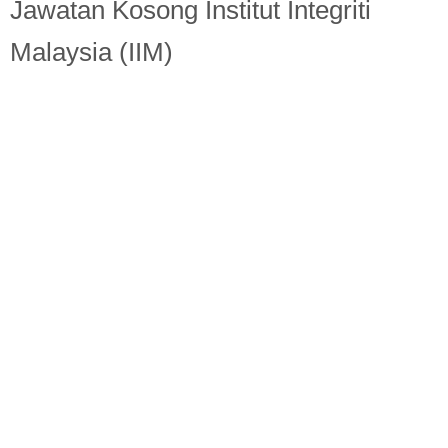
Berita Semasa
Jawatan Kosong Institut Integriti
Malaysia (IIM)
Kerjaya
Biasiswa
Pendidikan