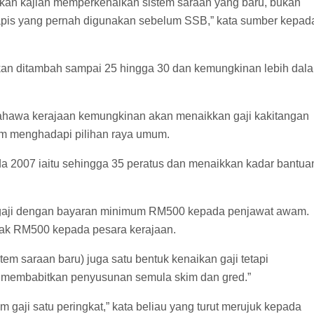
kan kajian memperkenalkan sistem saraan yang baru, bukan
u lapis yang pernah digunakan sebelum SSB,” kata sumber kepad
 akan ditambah sampai 25 hingga 30 dan kemungkinan lebih dal
awa kerajaan kemungkinan akan menaikkan gaji kakitangan
m menghadapi pilihan raya umum.
da 2007 iaitu sehingga 35 peratus dan menaikkan kadar bantua
 gaji dengan bayaran minimum RM500 kepada penjawat awam.
yak RM500 kepada pesara kerajaan.
em saraan baru) juga satu bentuk kenaikan gaji tetapi
n membabitkan penyusunan semula skim dan gred.”
m gaji satu peringkat,” kata beliau yang turut merujuk kepada