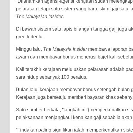
“Difahamkan agensi-agensi kerajaan sudah melengkap
pelarasan tetapi satu sistem yang baru, skim gaji sat
The Malaysian Insider
.
Di bawah sistem satu lapis bilangan tangga gaji juga
gred tertentu.
Minggu lalu,
The Malaysia Insider
membawa laporan bah
awam dan membayar bonus menerusi bajet kali sebelu
Kali terakhir kerajaan meluluskan pelarasan adalah pa
sara hidup sebanyak 100 peratus.
Bulan lalu, kerajaan membayar bonus setengah bulan
Kerajaan juga bersetuju memberi bayaran khas seban
Satu sumber berkata, “langkah ini (memperkenalkan sist
pelaksanaan menjangkaui kenaikan gaji sebab ia aka
“Tindakan paling signifikan ialah memperkenalkan siste