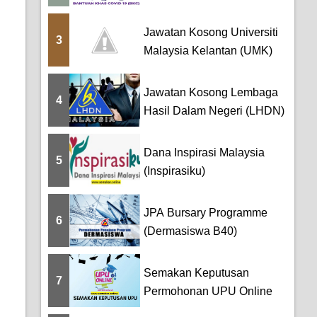
Pem...
Jawatan Kosong Universiti
3
Malaysia Kelantan (UMK)
Jawatan Kosong Lembaga
4
Hasil Dalam Negeri (LHDN)
Dana Inspirasi Malaysia
5
(Inspirasiku)
JPA Bursary Programme
6
(Dermasiswa B40)
Semakan Keputusan
7
Permohonan UPU Online