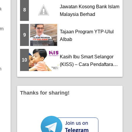
Jawatan Kosong Bank Islam
a
8
Malaysia Berhad
am
Tajaan Program YTP-Ulul
9
Albab
Kasih Ibu Smart Selangor
10
(KISS) – Cara Pendaftaran
n
dan ...
Thanks for sharing!