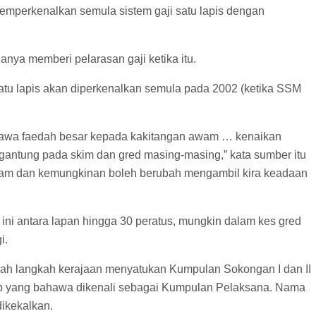
mperkenalkan semula sistem gaji satu lapis dengan
anya memberi pelarasan gaji ketika itu.
satu lapis akan diperkenalkan semula pada 2002 (ketika SSM
bawa faedah besar kepada kakitangan awam … kenaikan
ntung pada skim dan gred masing-masing,” kata sumber itu
lam dan kemungkinan boleh berubah mengambil kira keadaan
n ini antara lapan hingga 30 peratus, mungkin dalam kes gred
i.
ialah langkah kerajaan menyatukan Kumpulan Sokongan I dan II
rup yang bahawa dikenali sebagai Kumpulan Pelaksana. Nama
ikekalkan.