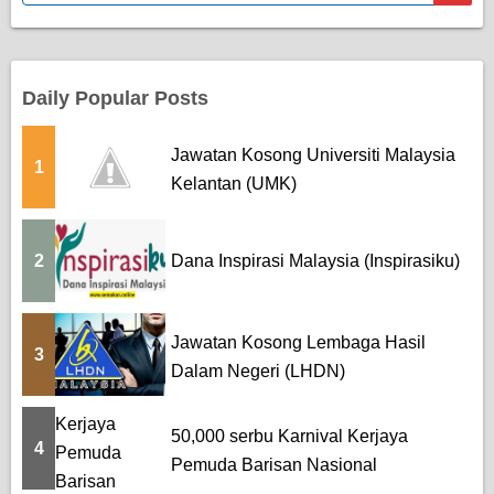
t
s
p
Daily Popular Posts
a
Jawatan Kosong Universiti Malaysia
1
g
Kelantan (UMK)
i
n
2
Dana Inspirasi Malaysia (Inspirasiku)
a
t
Jawatan Kosong Lembaga Hasil
3
Dalam Negeri (LHDN)
i
o
50,000 serbu Karnival Kerjaya
4
Pemuda Barisan Nasional
n