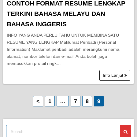
CONTOH FORMAT RESUME LENGKAP
TERKINI BAHASA MELAYU DAN
BAHASA INGGERIS
INFO YANG ANDA PERLU TAHU UNTUK MEMBINA SATU
RESUME YANG LENGKAP Maklumat Peribadi (Personal
Information) Maklumat peribadi adalah merangkumi nama,
alamat, nombor telefon dan e-mail. Anda boleh juga
memasukkan profail ringk…
Info Lanjut
P
<
1
…
7
8
9
o
s