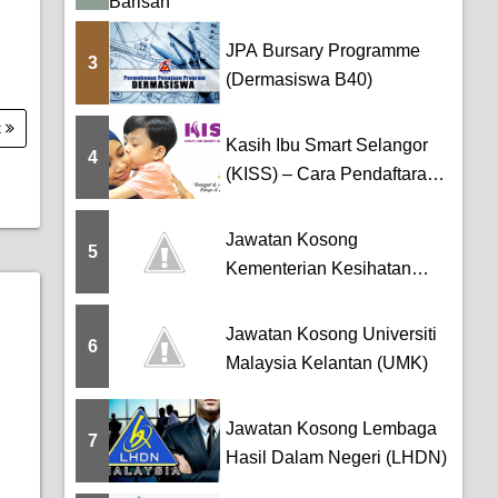
Nasional
JPA Bursary Programme
3
(Dermasiswa B40)
t
Kasih Ibu Smart Selangor
4
(KISS) – Cara Pendaftaran
dan ...
Jawatan Kosong
5
Kementerian Kesihatan
Malaysia (KKM)
Jawatan Kosong Universiti
6
Malaysia Kelantan (UMK)
Jawatan Kosong Lembaga
7
Hasil Dalam Negeri (LHDN)