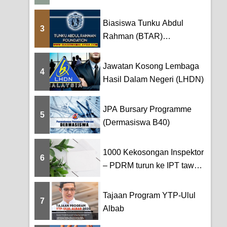
Biasiswa Tunku Abdul
3
Rahman (BTAR)
Scholarship
Jawatan Kosong Lembaga
4
Hasil Dalam Negeri (LHDN)
JPA Bursary Programme
5
(Dermasiswa B40)
1000 Kekosongan Inspektor
6
– PDRM turun ke IPT tawar
ker...
Tajaan Program YTP-Ulul
7
Albab