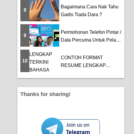
Bagaimana Cara Nak Tahu
8
Gadis Tiada Dara ?
Permohonan Telefon Pintar /
9
Data Percuma Untuk Pelajar
IPT, P...
CONTOH FORMAT
10
RESUME LENGKAP
TERKINI BAHASA
MELAYU DAN BAHASA...
Thanks for sharing!