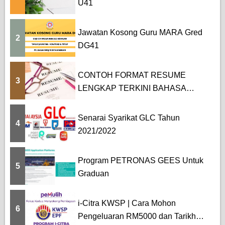
U41
Jawatan Kosong Guru MARA Gred
2
DG41
CONTOH FORMAT RESUME
3
LENGKAP TERKINI BAHASA
MELAYU DAN BAHASA...
Senarai Syarikat GLC Tahun
4
2021/2022
Program PETRONAS GEES Untuk
5
Graduan
i-Citra KWSP | Cara Mohon
6
Pengeluaran RM5000 dan Tarikh