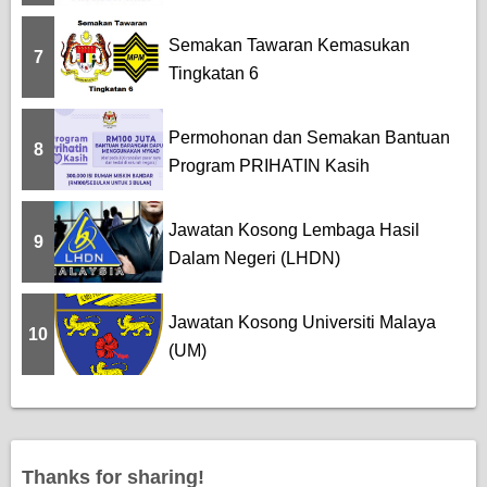
Pemba...
Semakan Tawaran Kemasukan
7
Tingkatan 6
Permohonan dan Semakan Bantuan
8
Program PRIHATIN Kasih
Jawatan Kosong Lembaga Hasil
9
Dalam Negeri (LHDN)
Jawatan Kosong Universiti Malaya
10
(UM)
Thanks for sharing!