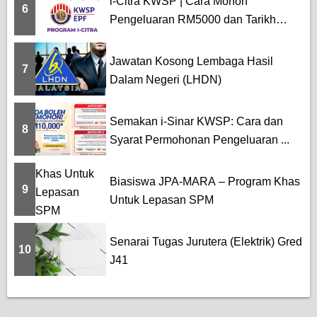
i-Citra KWSP | Cara Mohon
6
Pengeluaran RM5000 dan Tarikh
Pemba...
Jawatan Kosong Lembaga Hasil
7
Dalam Negeri (LHDN)
Semakan i-Sinar KWSP: Cara dan
8
Syarat Permohonan Pengeluaran ...
Biasiswa JPA-MARA – Program Khas
9
Untuk Lepasan SPM
Senarai Tugas Jurutera (Elektrik) Gred
10
J41