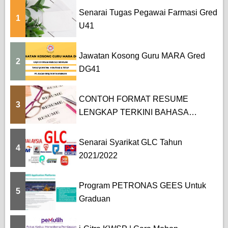
Senarai Tugas Pegawai Farmasi Gred
1
U41
Jawatan Kosong Guru MARA Gred
2
DG41
CONTOH FORMAT RESUME
3
LENGKAP TERKINI BAHASA
MELAYU DAN BAHASA...
Senarai Syarikat GLC Tahun
4
2021/2022
Program PETRONAS GEES Untuk
5
Graduan