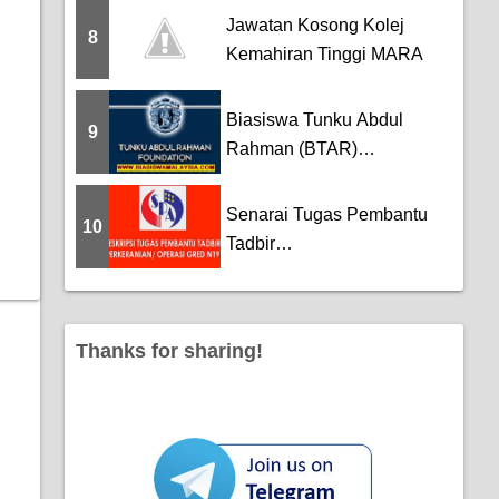
Jawatan Kosong Kolej
8
Kemahiran Tinggi MARA
Biasiswa Tunku Abdul
9
Rahman (BTAR)
Scholarship
Senarai Tugas Pembantu
10
Tadbir
(Perkeranian/Operasi) Gred
N19
Thanks for sharing!