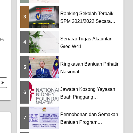
TERKINI BAHASA
MELAYU DAN BAHASA...
Ranking Sekolah Terbaik
3
SPM 2021/2022 Secara
Keseluruhan [SBP...
aji
Senarai Tugas Akauntan
4
Gred W41
Ringkasan Bantuan Prihatin
5
Nasional
t
Jawatan Kosong Yayasan
6
Buah Pinggang
Kebangsaan Malaysia
(NKF)
Permohonan dan Semakan
7
Bantuan Program
PRIHATIN Kasih