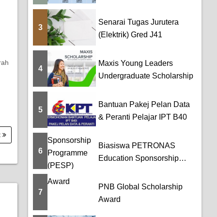
Senarai Tugas Jurutera
3
(Elektrik) Gred J41
rah
Maxis Young Leaders
4
Undergraduate Scholarship
Bantuan Pakej Pelan Data
5
& Peranti Pelajar IPT B40
t
Biasiswa PETRONAS
6
Education Sponsorship
Programme (PESP)
PNB Global Scholarship
7
Award