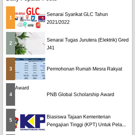
Senarai Syarikat GLC Tahun
1
2021/2022
Senarai Tugas Jurutera (Elektrik) Gred
2
J41
3
Permohonan Rumah Mesra Rakyat
4
PNB Global Scholarship Award
Biasiswa Tajaan Kementerian
5
Pengajian Tinggi (KPT) Untuk Pela...