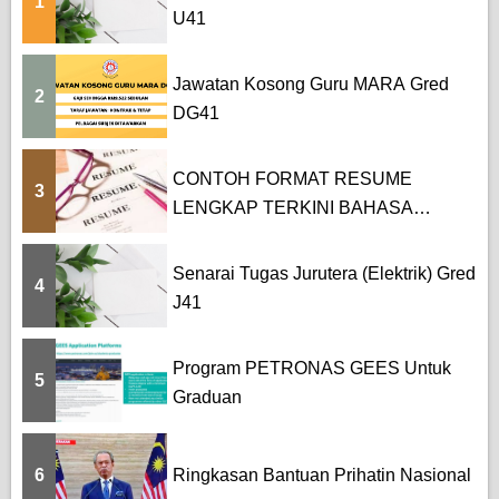
1
U41
Jawatan Kosong Guru MARA Gred
2
DG41
CONTOH FORMAT RESUME
3
LENGKAP TERKINI BAHASA
MELAYU DAN BAHASA...
Senarai Tugas Jurutera (Elektrik) Gred
4
J41
Program PETRONAS GEES Untuk
5
Graduan
6
Ringkasan Bantuan Prihatin Nasional