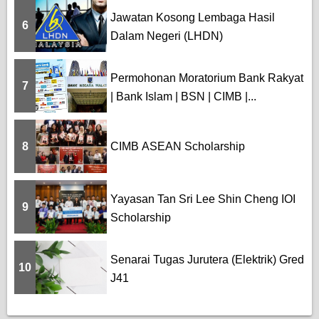
Jawatan Kosong Lembaga Hasil
6
Dalam Negeri (LHDN)
Permohonan Moratorium Bank Rakyat
7
| Bank Islam | BSN | CIMB |...
8
CIMB ASEAN Scholarship
Yayasan Tan Sri Lee Shin Cheng IOI
9
Scholarship
Senarai Tugas Jurutera (Elektrik) Gred
10
J41