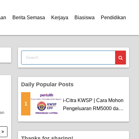
aan
Berita Semasa
Kerjaya
Biasiswa
Pendidikan
Daily Popular Posts
i-Citra KWSP | Cara Mohon
1
Pengeluaran RM5000 dan
an
Tarikh Pemba...
t
Thanks for sharing!