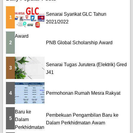
Senarai Syarikat GLC Tahun
1
2021/2022
2
PNB Global Scholarship Award
Senarai Tugas Jurutera (Elektrik) Gred
3
J41
4
Permohonan Rumah Mesra Rakyat
Pembekuan Pengambilan Baru ke
5
Dalam Perkhidmatan Awam