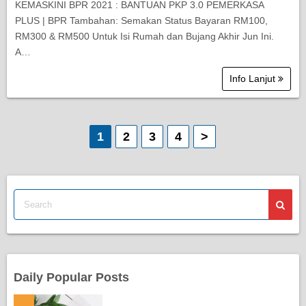
KEMASKINI BPR 2021 : BANTUAN PKP 3.0 PEMERKASA
PLUS | BPR Tambahan: Semakan Status Bayaran RM100,
RM300 & RM500 Untuk Isi Rumah dan Bujang Akhir Jun Ini.
A…
Info Lanjut
P
1
2
3
4
>
o
s
t
s
p
Daily Popular Posts
a