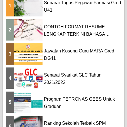
Senarai Tugas Pegawai Farmasi Gred
1
g
U41
i
CONTOH FORMAT RESUME
n
2
LENGKAP TERKINI BAHASA
a
MELAYU DAN BAHASA...
t
Jawatan Kosong Guru MARA Gred
3
DG41
i
o
Senarai Syarikat GLC Tahun
4
2021/2022
n
Program PETRONAS GEES Untuk
5
Graduan
Ranking Sekolah Terbaik SPM
6