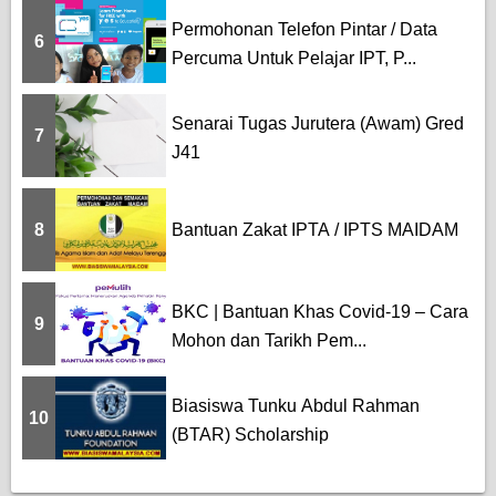
Permohonan Telefon Pintar / Data
6
Percuma Untuk Pelajar IPT, P...
Senarai Tugas Jurutera (Awam) Gred
7
J41
8
Bantuan Zakat IPTA / IPTS MAIDAM
BKC | Bantuan Khas Covid-19 – Cara
9
Mohon dan Tarikh Pem...
Biasiswa Tunku Abdul Rahman
10
(BTAR) Scholarship