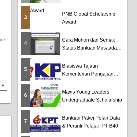
PNB Global Scholarship
3
Award
eck
Cara Mohon dan Semak
4
Status Bantuan Musaadah
Khaira [Bantuan ...
Biasiswa Tajaan
5
Kementerian Pengajian
Tinggi (KPT) Untuk Pela...
t
Maxis Young Leaders
6
Undergraduate Scholarship
Bantuan Pakej Pelan Data
7
& Peranti Pelajar IPT B40