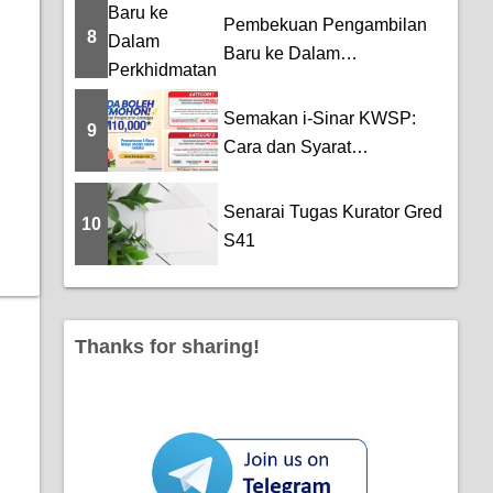
Pembekuan Pengambilan
8
Baru ke Dalam
Perkhidmatan Awam
Semakan i-Sinar KWSP:
9
Cara dan Syarat
Permohonan Pengeluaran
...
Senarai Tugas Kurator Gred
10
S41
Thanks for sharing!